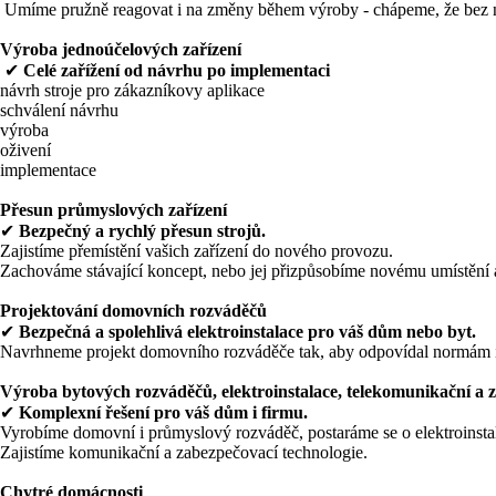
Umíme pružně reagovat i na změny během výroby - chápeme, že bez n
Výroba jednoúčelových zařízení
✔
Celé zařížení od návrhu po implementaci
návrh stroje pro zákazníkovy aplikace
schválení návrhu
výroba
oživení
implementace
Přesun průmyslových zařízení
✔
Bezpečný a rychlý přesun strojů.
Zajistíme přemístění vašich zařízení do nového provozu.
Zachováme stávající koncept, nebo jej přizpůsobíme novému umístění
Projektování domovních rozváděčů
✔
Bezpečná a spolehlivá elektroinstalace pro váš dům nebo byt.
Navrhneme projekt domovního rozváděče tak, aby odpovídal normám 
Výroba bytových rozváděčů, elektroinstalace, telekomunikační a 
✔
Komplexní řešení pro váš dům i firmu.
Vyrobíme domovní i průmyslový rozváděč, postaráme se o elektroinstal
Zajistíme komunikační a zabezpečovací technologie.
Chytré domácnosti