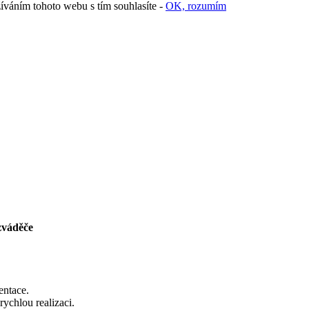
váním tohoto webu s tím souhlasíte -
OK, rozumím
zváděče
entace.
chlou realizaci.