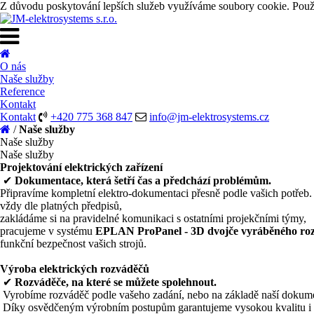
Z důvodu poskytování lepších služeb využíváme soubory cookie. Použí
O nás
Naše služby
Reference
Kontakt
Kontakt
+420 775 368 847
info@jm-elektrosystems.cz
/
Naše služby
Naše služby
Naše služby
Projektování elektrických zařízení
✔
Dokumentace, která šetří čas a předchází problémům.
Připravíme kompletní elektro-dokumentaci přesně podle vašich potřeb.
vždy dle platných předpisů,
zakládáme si na pravidelné komunikaci s ostatními projekčními týmy,
pracujeme v systému
EPLAN ProPanel - 3D dvojče vyráběného ro
funkční bezpečnost vašich strojů.
Výroba elektrických rozváděčů
✔
Rozváděče, na které se můžete spolehnout.
Vyrobíme rozváděč podle vašeho zadání, nebo na základě naší dokum
Díky osvědčeným výrobním postupům garantujeme vysokou kvalitu i ry